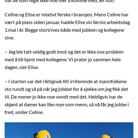
har de som regel ikke noe mer å komme med, ler hun.
Celine og Elise er relativt ferske i bransjen. Mens Celine har
vært på plass siden januar, hadde Elise sin første arbeidsdag
1.mai i år. Begge stortrives både med jobben og kollegene
sine.
– Jeg ble tatt veldig godt imot og det er ikke noe problem
med å bli kjent med kollegene. Vi prater jo sammen hele
dagen, sier Elise.
– I starten var det riktignok litt irriterende at mannfolkene
sto rundt og så på når jeg jobbet for å sjekke om jeg fikk det
til. De mener jo ikke noe vondt med det. Heldigvis har de
skjønt at damer kan like mye som menn, så nå får jeg jobbe i
fred, smiler Celine.