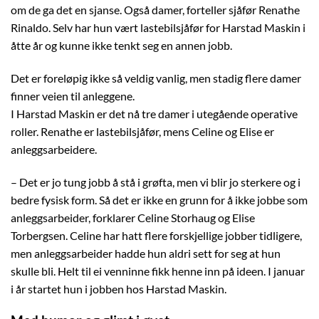
om de ga det en sjanse. Også damer, forteller sjåfør Renathe
Rinaldo. Selv har hun vært lastebilsjåfør for Harstad Maskin i
åtte år og kunne ikke tenkt seg en annen jobb.
Det er foreløpig ikke så veldig vanlig, men stadig flere damer
finner veien til anleggene.
I Harstad Maskin er det nå tre damer i utegående operative
roller. Renathe er lastebilsjåfør, mens Celine og Elise er
anleggsarbeidere.
– Det er jo tung jobb å stå i grøfta, men vi blir jo sterkere og i
bedre fysisk form. Så det er ikke en grunn for å ikke jobbe som
anleggsarbeider, forklarer Celine Storhaug og Elise
Torbergsen. Celine har hatt flere forskjellige jobber tidligere,
men anleggsarbeider hadde hun aldri sett for seg at hun
skulle bli. Helt til ei venninne fikk henne inn på ideen. I januar
i år startet hun i jobben hos Harstad Maskin.