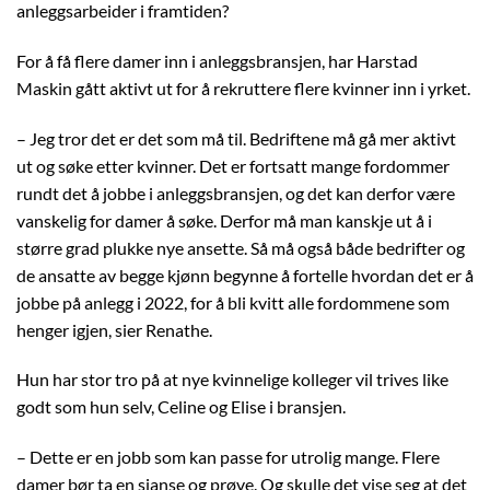
anleggsarbeider i framtiden?
For å få flere damer inn i anleggsbransjen, har Harstad
Maskin gått aktivt ut for å rekruttere flere kvinner inn i yrket.
– Jeg tror det er det som må til. Bedriftene må gå mer aktivt
ut og søke etter kvinner. Det er fortsatt mange fordommer
rundt det å jobbe i anleggsbransjen, og det kan derfor være
vanskelig for damer å søke. Derfor må man kanskje ut å i
større grad plukke nye ansette. Så må også både bedrifter og
de ansatte av begge kjønn begynne å fortelle hvordan det er å
jobbe på anlegg i 2022, for å bli kvitt alle fordommene som
henger igjen, sier Renathe.
Hun har stor tro på at nye kvinnelige kolleger vil trives like
godt som hun selv, Celine og Elise i bransjen.
– Dette er en jobb som kan passe for utrolig mange. Flere
damer bør ta en sjanse og prøve. Og skulle det vise seg at det