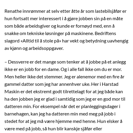
Renathe innrømmer at selv etter åtte år som lastebilsjåfør er
hun fortsatt mer interessert i å gjøre jobben sin på en måte
som både arbeidsgiver og kunde er fornøyd med, enn å
snakke om tekniske løsninger på maskinene. Bedriftens
slagord «Alltid til å stole på» har vekt og betydning uavhengig
av kjønn og arbeidsoppgaver.
– Dessverre er det mange som tenker at å jobbe på et anlegg
ikke er en jobb for en dame. Og i alle fall ikke om du er mor.
Men heller ikke det stemmer. Jeg er alenemor med en fire år
gammel datter som jeg har annenhver uke. Her i Harstad
Maskin er det ekstremt godt tilrettelagt for at jeg både kan
ha den jobben jeg er glad i samtidig som jeg er en god mor til
datteren min. For eksempel når det er planleggingsdager i
barnehagen, kan jeg ha datteren min med meg på jobb i
stedet for at jeg må være hjemme med henne. Hun elsker å
være med på jobb, så hun blir kanskje sjåfør eller