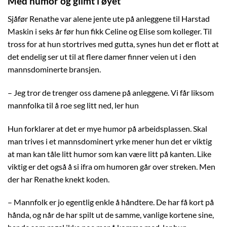
Med humor og glimt i øyet
Sjåfør Renathe var alene jente ute på anleggene til Harstad
Maskin i seks år før hun fikk Celine og Elise som kolleger. Til
tross for at hun stortrives med gutta, synes hun det er flott at
det endelig ser ut til at flere damer finner veien ut i den
mannsdominerte bransjen.
– Jeg tror de trenger oss damene på anleggene. Vi får liksom
mannfolka til å roe seg litt ned, ler hun
Hun forklarer at det er mye humor på arbeidsplassen. Skal
man trives i et mannsdominert yrke mener hun det er viktig
at man kan tåle litt humor som kan være litt på kanten. Like
viktig er det også å si ifra om humoren går over streken. Men
der har Renathe knekt koden.
– Mannfolk er jo egentlig enkle å håndtere. De har få kort på
hånda, og når de har spilt ut de samme, vanlige kortene sine,